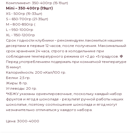
Комплимент- 350-400гр (15-19шт)
Mini – 350-400гр (19шт)
XS - 500гр (19-33шт)
S – 650-700гр (21-35шт)
M – 800-850гр (
L – 950-1000гр
XL - 1150-1200гр
Срок годности клубники – рекомендуем лакомиться нашими
десертами в первые 12 часов, после получения. Максимальный
срок хранения 24 часа, строго в холодильнике при
соблюдение температурного режима от +2 до +5 градусов. 🍓
Перед употреблением подержать при комнатной температуре
15 минут.
Калорийность: 200 кКал/100 гр.
Белки: 2,5 гр.
Жиры: 8 гр.
Углеводы: 20 гр.
*КБЖУ указаны ориентировочные, поскольку каждый набор
фруктов и ягод в шоколаде - результат ручной работы наших
шоколатье, поэтому соотношение шоколада и ягод могут
незначительно отличаться у каждого набора.
Цена: 3000-4000