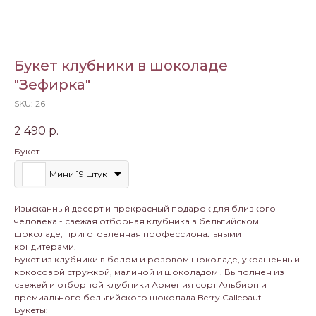
Букет клубники в шоколаде
"Зефирка"
SKU:
26
2 490
р.
Букет
Мини 19 штук
Изысканный десерт и прекрасный подарок для близкого
человека - свежая отборная клубника в бельгийском
шоколаде, приготовленная профессиональными
кондитерами.
Букет из клубники в белом и розовом шоколаде, украшенный
кокосовой стружкой, малиной и шоколадом . Выполнен из
свежей и отборной клубники Армения сорт Альбион и
премиального бельгийского шоколада Berry Callebaut.
Букеты: