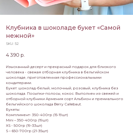
Клубника в шоколаде букет «Самой
нежной»
SKU:
52
4 390
р.
Изысканный десерт и прекрасный подарок для близкого
человека - свежая отборная клубника в бельгийском
шоколаде, приготовленная профессиональными
кондитерами.
Букет: шоколад-белый, молочный, розовый, клубника без
шоколада. Посыпки-полосы, кокос. Выполнен из свежей и
отборной клубники Армения сорт Альбион и премиального
бельгийского шоколада Berry Callebaut.
Букеты:
Комплимент- 350-400гр (15-19шт)
Mini – 350-400гр (19шт)
XS - 500гр (19-33шт)
S – 650-700гр (21-35шт)