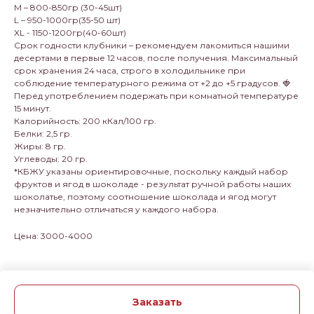
M – 800-850гр (30-45шт)
L – 950-1000гр(35-50 шт)
XL - 1150-1200гр(40-60шт)
Срок годности клубники – рекомендуем лакомиться нашими
десертами в первые 12 часов, после получения. Максимальный
срок хранения 24 часа, строго в холодильнике при
соблюдение температурного режима от +2 до +5 градусов. 🍓
Перед употреблением подержать при комнатной температуре
15 минут.
Калорийность: 200 кКал/100 гр.
Белки: 2,5 гр.
Жиры: 8 гр.
Углеводы: 20 гр.
*КБЖУ указаны ориентировочные, поскольку каждый набор
фруктов и ягод в шоколаде - результат ручной работы наших
шоколатье, поэтому соотношение шоколада и ягод могут
незначительно отличаться у каждого набора.
Цена: 3000-4000
Заказать
Tilda
Made on