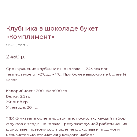
Клубника в шоколаде букет
«Комплимент»
SKU:
1, топ12
2 450
р.
Срок хранения клубники в шоколаде — 24 часа при
температуре от +2℃ до +4℃ . При более высоких не более 14
часов.
Калорийность: 200 кКал/100 гр.
Белки: 2,5 гр.
Жиры: 8 гр.
Углеводы: 20 гр.
*КБЖУ указаны ориентировочные, поскольку каждый набор
фруктов и ягод в шоколаде - результат ручной работы наших
шоколатье, поэтому соотношение шоколада и ягод могут
незначительно отличаться у каждого набора.