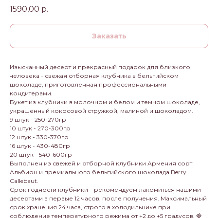
1590,00
р.
Заказать
Изысканный десерт и прекрасный подарок для близкого
человека - свежая отборная клубника в бельгийском
шоколаде, приготовленная профессиональными
кондитерами.
Букет из клубники в молочном и белом и темном шоколаде,
украшенный кокосовой стружкой, малиной и шоколадом.
9 штук - 250-270гр
10 штук - 270-300гр
12 штук - 330-370гр
16 штук - 430-480гр
20 штук - 540-600гр
Выполнен из свежей и отборной клубники Армения сорт
Альбион и премиального бельгийского шоколада Berry
Callebaut.
Срок годности клубники – рекомендуем лакомиться нашими
десертами в первые 12 часов, после получения. Максимальный
срок хранения 24 часа, строго в холодильнике при
соблюдение температурного режима от +2 до +5 градусов. 🍓