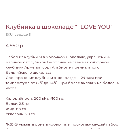
Клубника в шоколаде "I LOVE YOU"
SKU:
сердце 5
4 990
р.
Набор из клубники в молочном шоколаде, украшенный
малиной с голубикой Выполнен из свежей и отборной
клубники Армения сорт Альбион и премиального
бельгийского шоколада.
Срок хранения клубники в шоколаде — 24 часа при
температуре от +2℃ до +4℃ . При более высоких не более 14
часов.
Калорийность: 200 кКал/100 гр.
Белки: 2,5 гр.
Жиры: 8 гр.
Углеводы: 20 гр.
*КБЖУ указаны ориентировочные, поскольку каждый набор