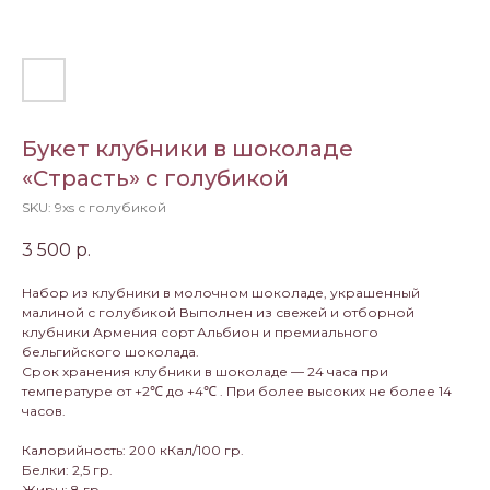
Букет клубники в шоколаде
«Страсть» с голубикой
SKU:
9xs с голубикой
3 500
р.
Набор из клубники в молочном шоколаде, украшенный
малиной с голубикой Выполнен из свежей и отборной
клубники Армения сорт Альбион и премиального
бельгийского шоколада.
Срок хранения клубники в шоколаде — 24 часа при
температуре от +2℃ до +4℃ . При более высоких не более 14
часов.
Калорийность: 200 кКал/100 гр.
Белки: 2,5 гр.
Жиры: 8 гр.